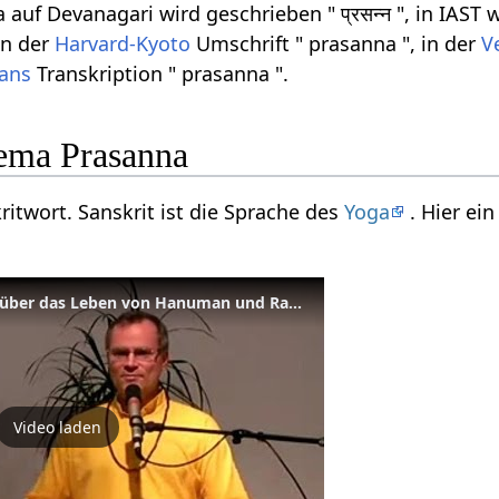
uf Devanagari wird geschrieben " प्रसन्न ", in IAST w
in der
Harvard-Kyoto
Umschrift " prasanna ", in der
V
rans
Transkription " prasanna ".
ema Prasanna
ritwort. Sanskrit ist die Sprache des
Yoga
. Hier ei
Vortrag: Sukadev spricht über das Leben von Hanuman und Rama
Video laden