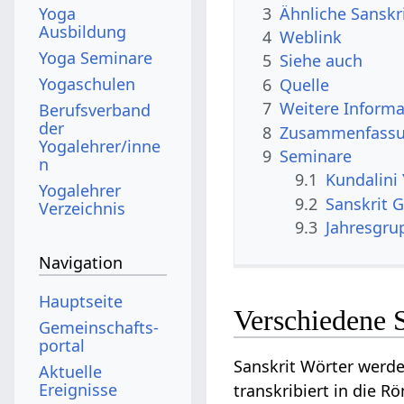
3
Ähnliche Sanskr
Yoga
Ausbildung
4
Weblink
Yoga Seminare
5
Siehe auch
Yogaschulen
6
Quelle
7
Weitere Informa
Berufsverband
der
8
Zusammenfassun
Yogalehrer/inne
9
Seminare
n
9.1
Kundalini
Yogalehrer
9.2
Sanskrit G
Verzeichnis
9.3
Jahresgrup
Navigation
Hauptseite
Verschiedene 
Gemeinschafts­
portal
Sanskrit Wörter werde
Aktuelle
Ereignisse
transkribiert in die R