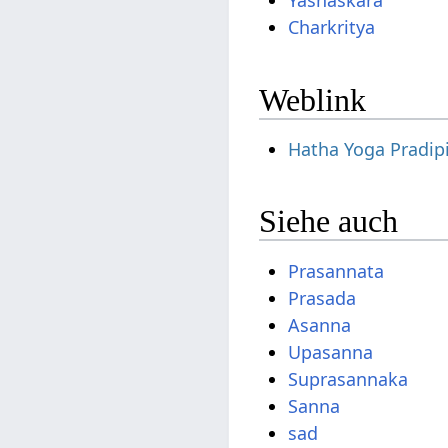
Yashaskara
Charkritya
Weblink
Hatha Yoga Pradip
Siehe auch
Prasannata
Prasada
Asanna
Upasanna
Suprasannaka
Sanna
sad