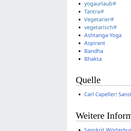
yogaurlaub
Tantra
Vegetarier
vegetarisch
Ashtanga-Yoga
Aspirant
Bandha
Bhakta
Quelle
Carl Capeller
:
Sans
Weitere Inform
Sanskrit Wörterbu