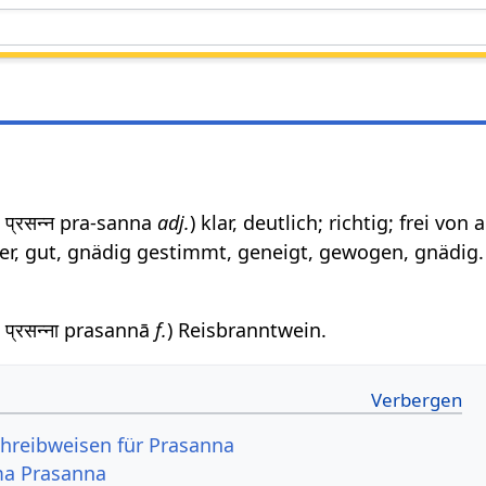
: प्रसन्न pra-sanna
adj.
) klar, deutlich; richtig; frei von a
ter, gut, gnädig gestimmt, geneigt, gewogen, gnädig.
: प्रसन्ना prasannā
f.
) Reisbranntwein.
hreibweisen für Prasanna
ma Prasanna