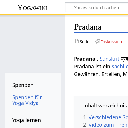
Yogawiki
Pradana
Seite
Diskussion
Pradana
,
Sanskrit
प्र
Pradana ist ein
sächli
Gewähren, Erteilen, Mi
Spenden
Spenden für
Yoga Vidya
Inhaltsverzeichnis
1
Verschiedene Sc
Yoga lernen
2
Video zum The