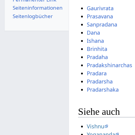
Seiten­­informationen
Gaurivrata
Seitenlogbücher
Prasavana
Sanpradana
Dana
Ishana
Brinhita
Pradaha
Pradakshinarchas
Pradara
Pradarsha
Pradarshaka
Siehe auch
Vishnu
Yogananda