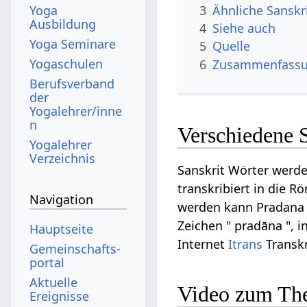
3
Ähnliche Sanskr
Yoga
Ausbildung
4
Siehe auch
Yoga Seminare
5
Quelle
Yogaschulen
6
Zusammenfassun
Berufsverband
der
Yogalehrer/inne
n
Verschiedene 
Yogalehrer
Verzeichnis
Sanskrit Wörter werde
transkribiert in die R
Navigation
werden kann Pradana au
Zeichen " pradāna ", i
Hauptseite
Internet
Itrans
Transkr
Gemeinschafts­
portal
Aktuelle
Video zum Th
Ereignisse