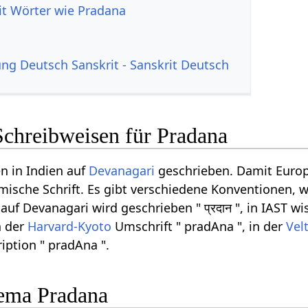
it Wörter wie Pradana
g Deutsch Sanskrit - Sanskrit Deutsch
Schreibweisen für Pradana
n in Indien auf
Devanagari
geschrieben. Damit Europ
ömische Schrift. Es gibt verschiedene Konventionen, w
f Devanagari wird geschrieben " प्रदान ", in IAST wi
n der
Harvard-Kyoto
Umschrift " pradAna ", in der
Vel
iption " pradAna ".
ema Pradana