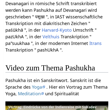
Devanagari in römische Schrift transkribiert
werden kann Pashukha auf Devanagari wird
geschrieben " पशूखा ", in IAST wissenschaftliche
Transkription mit diakritischen Zeichen "
paśūkhā ", in der
Harvard-Kyoto
Umschrift "
pazUkhA ", in der
Velthuis
Transkription "
pa"suukhaa ", in der modernen Internet
Itrans
Transkription " pashUkhA ".
Video zum Thema Pashukha
Pashukha ist ein Sanskritwort. Sanskrit ist die
Sprache des
Yoga
. Hier ein Vortrag zum Thema
Yoga,
Meditation
und Spiritualität
Vortrag: Eindrücke von der Indienreise mit Sukadev