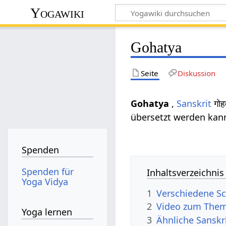
Yogawiki
Gohatya
Seite
Diskussion
Gohatya
,
Sanskrit
गोह
übersetzt werden kann
Spenden
Spenden für
Inhaltsverzeichnis
Yoga Vidya
1
Verschiedene Sc
2
Video zum The
Yoga lernen
3
Ähnliche Sanskr