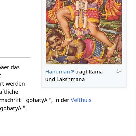
päer das
Hanuman
trägt Rama
t
und Lakshmana
ert werden
aftliche
schrift " gohatyA ", in der
Velthuis
 gohatyA ".