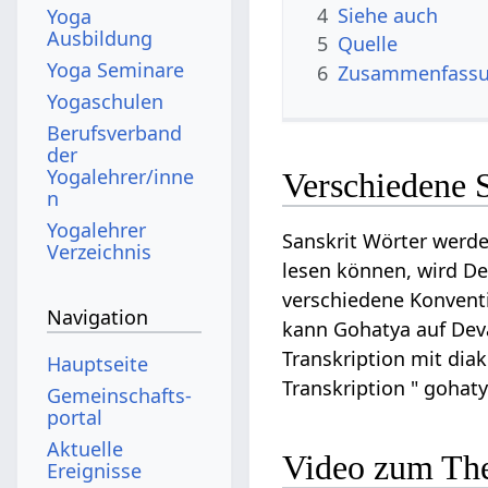
4
Siehe auch
Yoga
Ausbildung
5
Quelle
Yoga Seminare
6
Zusammenfassun
Yogaschulen
Berufsverband
der
Yogalehrer/inne
Verschiedene 
n
Yogalehrer
Sanskrit Wörter werde
Verzeichnis
lesen können, wird Dev
verschiedene Konventi
Navigation
kann Gohatya auf Devan
Transkription mit diak
Hauptseite
Transkription " gohat
Gemeinschafts­
portal
Aktuelle
Video zum Th
Ereignisse