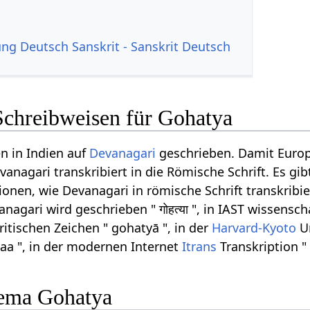
g Deutsch Sanskrit - Sanskrit Deutsch
Schreibweisen für Gohatya
n in Indien auf
Devanagari
geschrieben. Damit Euro
anagari transkribiert in die Römische Schrift. Es gib
onen, wie Devanagari in römische Schrift transkribi
agari wird geschrieben " गोहत्या ", in IAST wissensch
ritischen Zeichen " gohatyā ", in der
Harvard-Kyoto
Um
yaa ", in der modernen Internet
Itrans
Transkription "
ema Gohatya