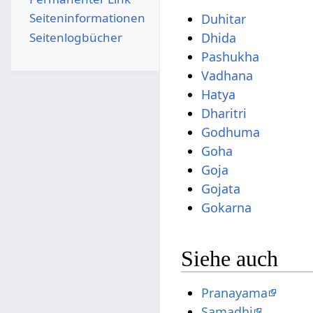
Seiten­­informationen
Duhitar
Seitenlogbücher
Dhida
Pashukha
Vadhana
Hatya
Dharitri
Godhuma
Goha
Goja
Gojata
Gokarna
Siehe auch
Pranayama
Samadhi