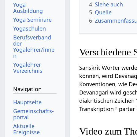
4
Siehe auch
Yoga
Ausbildung
5
Quelle
Yoga Seminare
6
Zusammenfassun
Yogaschulen
Berufsverband
der
Yogalehrer/inne
Verschiedene S
n
Yogalehrer
Sanskrit Wörter werde
Verzeichnis
können, wird Devanagar
Konventionen, wie Dev
Navigation
Devanagari wird geschri
diakritischen Zeichen "
Hauptseite
Transkription " partar
Gemeinschafts­
portal
Aktuelle
Video zum Th
Ereignisse