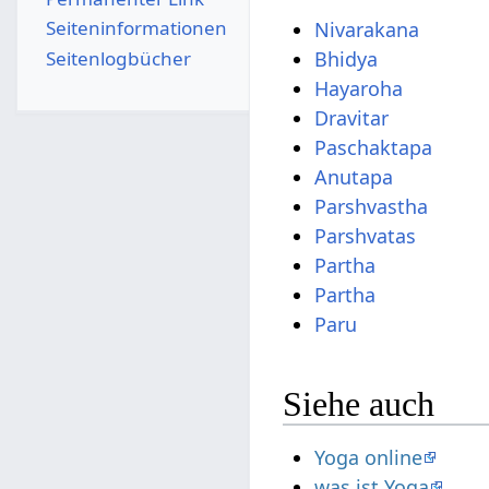
Seiten­­informationen
Nivarakana
Seitenlogbücher
Bhidya
Hayaroha
Dravitar
Paschaktapa
Anutapa
Parshvastha
Parshvatas
Partha
Partha
Paru
Siehe auch
Yoga online
was ist Yoga