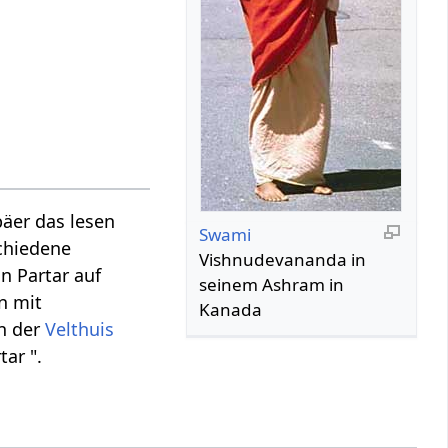
äer das lesen
Swami
schiedene
Vishnudevananda in
n Partar auf
seinem Ashram in
on mit
Kanada
in der
Velthuis
tar ".