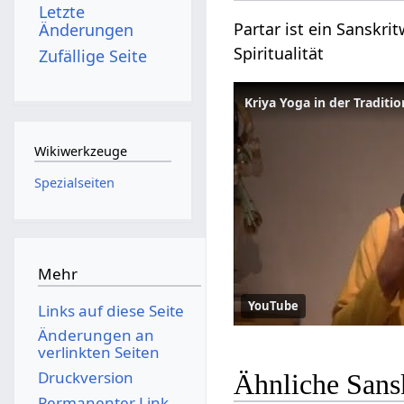
Letzte
Partar ist ein Sanskri
Änderungen
Spiritualität
Zufällige Seite
Kriya Yoga in der Traditio
Wikiwerkzeuge
Spezialseiten
Mehr
YouTube
Links auf diese Seite
Änderungen an
verlinkten Seiten
Druckversion
Ähnliche Sansk
Permanenter Link