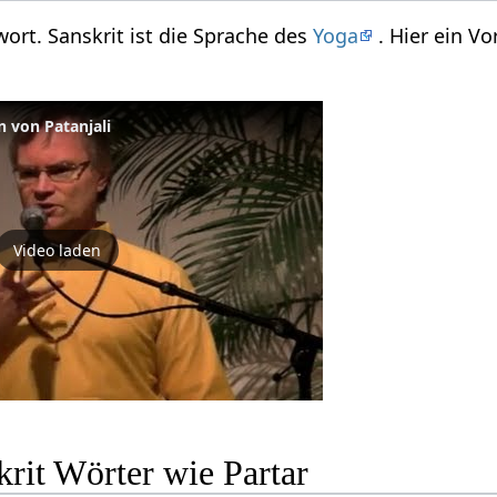
twort. Sanskrit ist die Sprache des
Yoga
. Hier ein V
n von Patanjali
Video laden
rit Wörter wie Partar