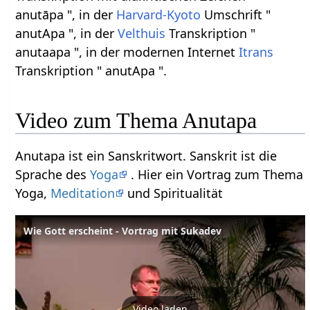
anutāpa ", in der
Harvard-Kyoto
Umschrift "
anutApa ", in der
Velthuis
Transkription "
anutaapa ", in der modernen Internet
Itrans
Transkription " anutApa ".
Video zum Thema Anutapa
Anutapa ist ein Sanskritwort. Sanskrit ist die
Sprache des
Yoga
. Hier ein Vortrag zum Thema
Yoga,
Meditation
und Spiritualität
Wie Gott erscheint - Vortrag mit Sukadev
Video laden