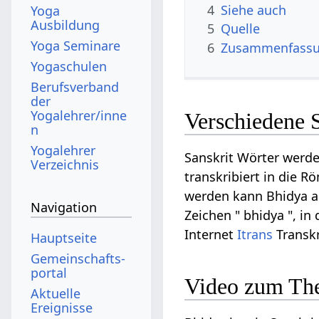
4
Siehe auch
Yoga
Ausbildung
5
Quelle
Yoga Seminare
6
Zusammenfassun
Yogaschulen
Berufsverband
der
Yogalehrer/inne
Verschiedene 
n
Yogalehrer
Sanskrit Wörter werde
Verzeichnis
transkribiert in die R
werden kann Bhidya auf
Navigation
Zeichen " bhidya ", in
Internet
Itrans
Transkr
Hauptseite
Gemeinschafts­
portal
Video zum Th
Aktuelle
Ereignisse