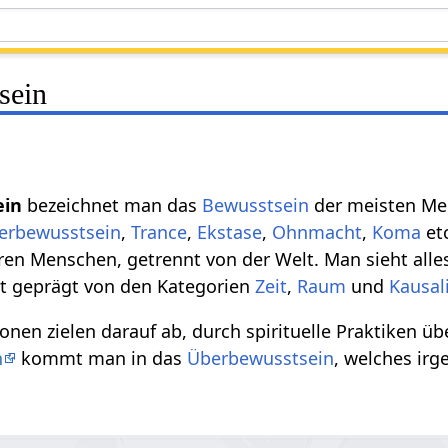
sein
ein
bezeichnet man das
Bewusstsein
der meisten M
erbewusstsein
,
Trance
,
Ekstase
,
Ohnmacht
,
Koma
et
en Menschen, getrennt von der Welt. Man sieht alles 
t geprägt von den Kategorien
Zeit
,
Raum
und
Kausal
itionen zielen darauf ab, durch spirituelle Praktike
n
kommt man in das
Überbewusstsein
, welches ir