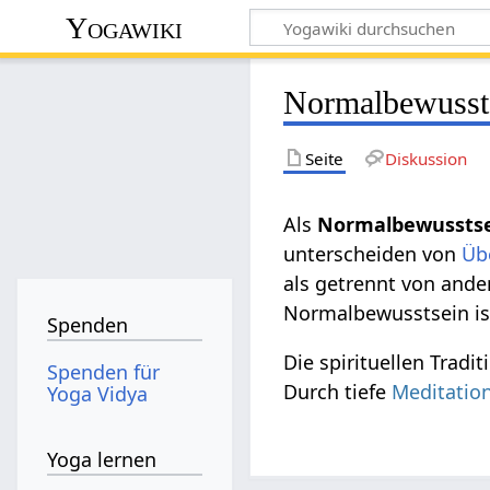
Yogawiki
Normalbewusst
Seite
Diskussion
Als
Normalbewussts
unterscheiden von
Üb
als getrennt von ander
Normalbewusstsein is
Spenden
Die spirituellen Trad
Spenden für
Durch tiefe
Meditatio
Yoga Vidya
Yoga lernen