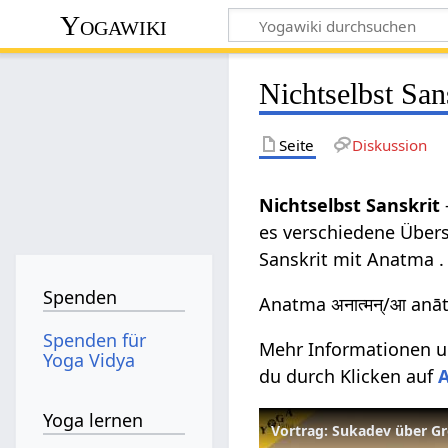
Yogawiki
Nichtselbst San
Seite
Diskussion
Nichtselbst Sanskrit
es verschiedene Übers
Sanskrit mit Anatma .
Spenden
Anatma अनात्मन्/आ anā
Spenden für
Mehr Informationen un
Yoga Vidya
du durch Klicken auf
Yoga lernen
Vortrag: Sukadev über G