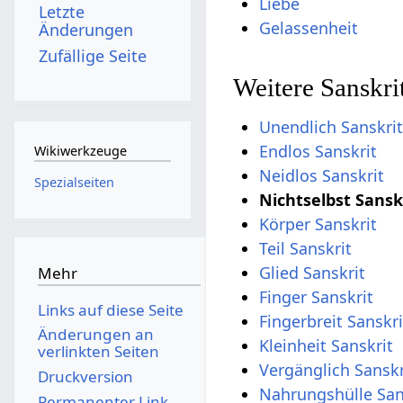
Liebe
Letzte
Gelassenheit
Änderungen
Zufällige Seite
Weitere Sanskri
Unendlich Sanskri
Endlos Sanskrit
Wikiwerkzeuge
Neidlos Sanskrit
Spezialseiten
Nichtselbst Sansk
Körper Sanskrit
Teil Sanskrit
Glied Sanskrit
Mehr
Finger Sanskrit
Links auf diese Seite
Fingerbreit Sanskri
Änderungen an
Kleinheit Sanskrit
verlinkten Seiten
Vergänglich Sanskr
Druckversion
Nahrungshülle San
Permanenter Link