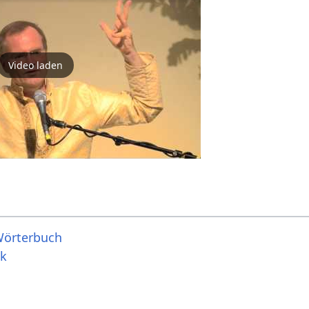
Video laden
Wörterbuch
ik