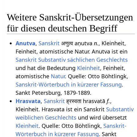
Weitere Sanskrit-Übersetzungen
für diesen deutschen Begriff
Anutva
,
Sanskrit
अणुत्व aṇutva
n.
, Kleinheit,
Feinheit, atomistische Natur. Anutva ist ein
Sanskrit Substantiv
sächlichen
Geschlechts
und hat die Bedeutung
Kleinheit
, Feinheit,
atomistische
Natur
. Quelle: Otto Böhtlingk,
Sanskrit-Wörterbuch in kürzerer Fassung
.
Sankt Petersburg, 1879-1889.
Hrasvata
,
Sanskrit
ह्रस्वता hrasvatā
f.
,
Kleinheit. Hrasvata ist ein Sanskrit
Substantiv
weiblichen
Geschlechts
und wird übersetzt
Kleinheit
. Quelle: Otto Böhtlingk,
Sanskrit-
Wörterbuch in kürzerer Fassung
. Sankt