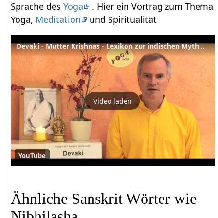
Sprache des
Yoga
. Hier ein Vortrag zum Thema
Yoga,
Meditation
und Spiritualität
Devaki - Mutter Krishnas - Lexikon zur indischen Mythologie
Video laden
YouTube
Ähnliche Sanskrit Wörter wie
Nibhilasha