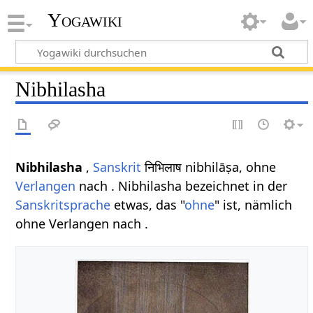
Yogawiki
Nibhilasha
Nibhilasha
,
Sanskrit
निभिलाष nibhilāṣa, ohne
Verlangen
nach . Nibhilasha bezeichnet in der
Sanskritsprache
etwas, das "
ohne
" ist, nämlich
ohne Verlangen nach .