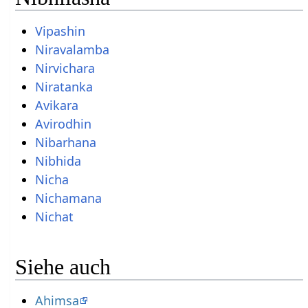
Vipashin
Niravalamba
Nirvichara
Niratanka
Avikara
Avirodhin
Nibarhana
Nibhida
Nicha
Nichamana
Nichat
Siehe auch
Ahimsa