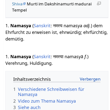
Shiva
Murti im Dakshinamurti madurai
Tempel
1.
Namasya
(
Sanskrit
: नमस्य namasya
adj.
) dem
Ehrfurcht zu erweisen ist, ehrwürdig; ehrfürchtig,
demütig.
1.
Namasya
(
Sanskrit
: नमस्या namasyā
f.
)
Verehrung, Huldigung.
Inhaltsverzeichnis
1
Verschiedene Schreibweisen für
Namasya
2
Video zum Thema Namasya
3
Siehe auch