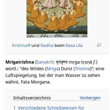
Krishna
und
Radha
beim
Rasa Lila
Mrigatrishna
(
Sanskrit
: मृगतृष्णा mṛga-tṛṣṇā
f.
)
wörtl.: "des Wildes (
Mriga
) Durst (
Trishna
)"; eine
Luftspiegelung, bei der man Wasser zu sehen
wähnt, Fata Morgana.
Inhaltsverzeichnis
1
Verschiedene Schreibweisen für