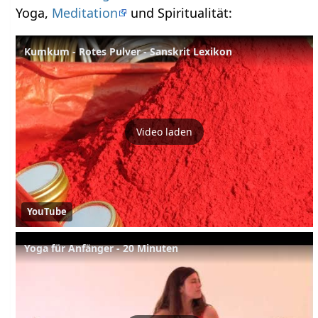
Yoga,
Meditation
und Spiritualität:
Kumkum - Rotes Pulver - Sanskrit Lexikon
Video laden
YouTube
Yoga für Anfänger - 20 Minuten