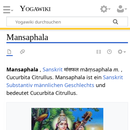
Yogawiki
Mansaphala
Mansaphala
,
Sanskrit
मांसफल māṃsaphala
m.
,
Cucurbita Citrullus. Mansaphala ist ein
Sanskrit
Substantiv
männlichen
Geschlechts
und
bedeutet Cucurbita Citrullus.