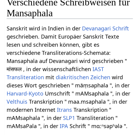
Verschiedene Schreibweisen für
Mansaphala
Sanskrit wird in Indien in der
Devanagari
Schrift
geschrieben. Damit Europäer Sanskrit Texte
lesen und schreiben können, gibt es
verschiedene Transliterations-Schemata:
Mansaphala auf Devanagari wird geschrieben "
मांसफल , in der wissenschaftlichen
IAST
Transliteration
mit
diakritischen Zeichen
wird
dieses Wort geschrieben " māṃsaphala ", in der
Harvard-Kyoto
Umschrift " mAMsaphala ", in der
Velthuis
Transkription " maa.msaphala ", in der
modernen Internet
Itrans
Transkription "
mAMsaphala ", in der
SLP1
Transliteration "
mAMsaPala ", in der
IPA
Schrift " mɑːⁿsəpʰələ ".