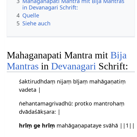
3
Mahaganapati Mantra mit Bija Mantras
in Devanagari Schrift:
4
Quelle
5
Siehe auch
Mahaganapati Mantra mit
Bija
Mantras
in
Devanagari
Schrift:
śaktirudhdaṃ nijaṃ bījaṃ mahāgaṇatiṃ
vadeta |
ṅehantamagrivadhū: protko mantrohaṃ
dvādaśākṣara​: |
hrīṃ ge hrīṃ
mahāgaṇapataye svāhā ||1||​