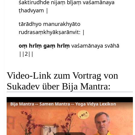
śaktirudhde nijaṃ bījaṃ vaśamānaya
ṭhadvyam |
tārādhyo manurakh‍yāto
rudrasaṃkh‍yākṣarānvit: |
oṃ hrīṃ gaṃ hrīṃ
vaśamānaya svāhā
||2||
Video-Link zum Vortrag von
Sukadev über Bija Mantra:
Bija Mantra -- Samen Mantra -- Yoga Vidya Lexikon