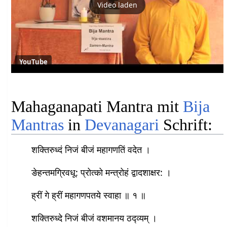
Video laden
YouTube
Mahaganapati Mantra mit
Bija
Mantras
in
Devanagari
Schrift:
शक्तिरुध्दं निजं बीजं महागणतिं वदेत ।
ङेहन्तमग्रिवधू: प्रोत्को मन्त्रोहं द्वादशाक्षर​: ।
ह्रीं गे ह्रीं महागणपतये स्वाहा ॥ १ ॥​
शक्तिरुध्दे निजं बीजं वशमानय ठद्व्यम् ।