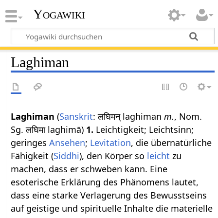
Yogawiki
Laghiman
Laghiman
(
Sanskrit
: लघिमन् laghiman
m.
, Nom.
Sg. लघिमा laghimā)
1.
Leichtigkeit; Leichtsinn;
geringes
Ansehen
;
Levitation
, die übernatürliche
Fähigkeit (
Siddhi
), den Körper so
leicht
zu
machen, dass er schweben kann. Eine
esoterische Erklärung des Phänomens lautet,
dass eine starke Verlagerung des Bewusstseins
auf geistige und spirituelle Inhalte die materielle