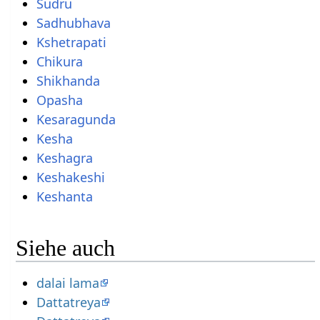
Sudru
Sadhubhava
Kshetrapati
Chikura
Shikhanda
Opasha
Kesaragunda
Kesha
Keshagra
Keshakeshi
Keshanta
Siehe auch
dalai lama
Dattatreya