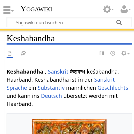
Yogawiki
Keshabandha
Keshabandha
,
Sanskrit
केशबन्ध keśabandha,
Haarband. Keshabandha ist in der
Sanskrit
Sprache
ein
Substantiv
männlichen
Geschlechts
und kann ins
Deutsch
übersetzt werden mit
Haarband.