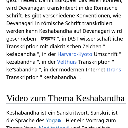
geschrieben. Damit Europäer das lesen können,
wird Devanagari transkribiert in die Römische
Schrift. Es gibt verschiedene Konventionen, wie
Devanagari in römische Schrift transkribiert
werden kann Keshabandha auf Devanagari wird
geschrieben " केशबन्ध ", in IAST wissenschaftliche
Transkription mit diakritischen Zeichen "
keśabandha ", in der
Harvard-Kyoto
Umschrift "
kezabandha ", in der
Velthuis
Transkription "
ke"sabandha ", in der modernen Internet
Itrans
Transkription " keshabandha ".
Video zum Thema Keshabandha
Keshabandha ist ein Sanskritwort. Sanskrit ist
die Sprache des
Yoga
. Hier ein Vortrag zum
Thema Yoga,
Meditation
und Spiritualität