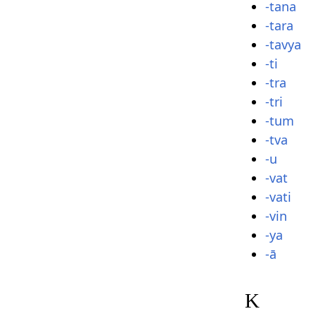
-tana
-tara
-tavya
-ti
-tra
-tri
-tum
-tva
-u
-vat
-vati
-vin
-ya
-ā
K