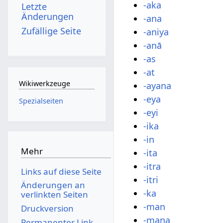
-aka
Letzte
Änderungen
-ana
Zufällige Seite
-aniya
-anā
-as
-at
Wikiwerkzeuge
-ayana
-eya
Spezialseiten
-eyi
-ika
-in
Mehr
-ita
-itra
Links auf diese Seite
-itri
Änderungen an
-ka
verlinkten Seiten
-man
Druckversion
-mana
Permanenter Link