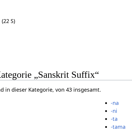
a
(22 S)
Kategorie „Sanskrit Suffix“
nd in dieser Kategorie, von 43 insgesamt.
-na
-ni
-ta
-tama