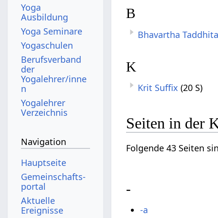
Yoga
B
Ausbildung
Yoga Seminare
Bhavartha Taddhit
Yogaschulen
Berufsverband
K
der
Yogalehrer/inne
Krit Suffix
(20 S)
n
Yogalehrer
Verzeichnis
Seiten in der 
Navigation
Folgende 43 Seiten si
Hauptseite
Gemeinschafts­
portal
-
Aktuelle
-a
Ereignisse