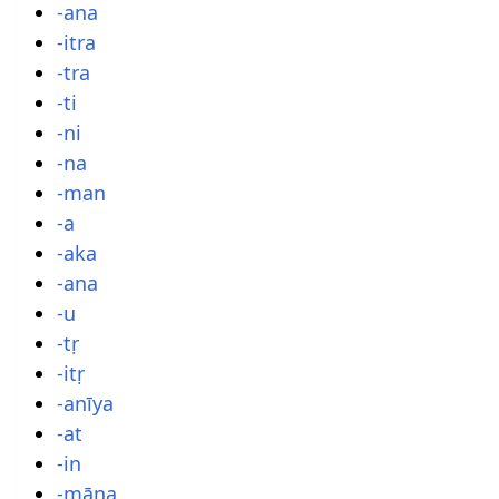
-ana
-itra
-tra
-ti
-ni
-na
-man
-a
-aka
-ana
-u
-tṛ
-itṛ
-anīya
-at
-in
-māna