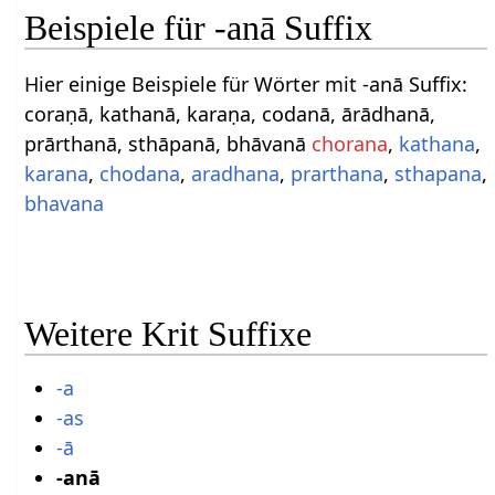
Beispiele für -anā Suffix
Hier einige Beispiele für Wörter mit -anā Suffix:
coraṇā, kathanā, karaṇa, codanā, ārādhanā,
prārthanā, sthāpanā, bhāvanā
chorana
,
kathana
,
karana
,
chodana
,
aradhana
,
prarthana
,
sthapana
,
bhavana
Weitere Krit Suffixe
-a
-as
-ā
-anā