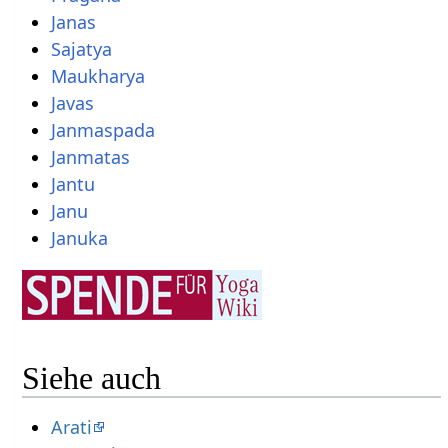
Janas
Sajatya
Maukharya
Javas
Janmaspada
Janmatas
Jantu
Janu
Januka
Siehe auch
Arati