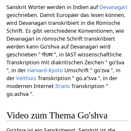
Sanskrit Wörter werden in Indien auf
Devanagari
geschrieben. Damit Europäer das lesen können,
wird Devanagari transkribiert in die Römische
Schrift. Es gibt verschiedene Konventionen, wie
Devanagari in römische Schrift transkribiert
werden kann Go'shva auf Devanagari wird
geschrieben " गोऽश्व ", in IAST wissenschaftliche
Transkription mit diakritischen Zeichen " go'śva
", in der
Harvard-Kyoto
Umschrift " go'zva ", in
der
Velthuis
Transkription " go.a"sva ", in der
modernen Internet
Itrans
Transkription "
go.ashva ".
Video zum Thema Go'shva
Go'shva ist ein Sanskritwort. Sanskrit ist die