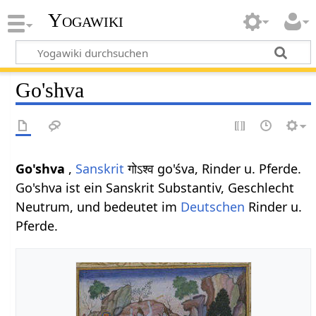
Yogawiki
Go'shva
Go'shva
,
Sanskrit
गोऽश्व go'śva, Rinder u. Pferde.
Go'shva ist ein Sanskrit Substantiv, Geschlecht
Neutrum, und bedeutet im
Deutschen
Rinder u.
Pferde.