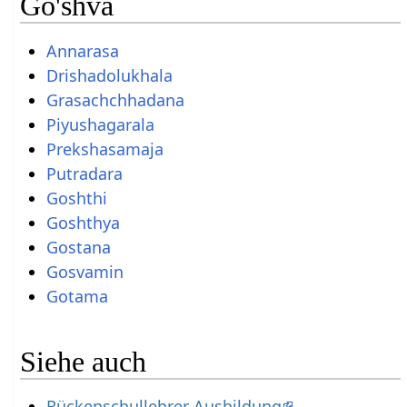
Go'shva
Annarasa
Drishadolukhala
Grasachchhadana
Piyushagarala
Prekshasamaja
Putradara
Goshthi
Goshthya
Gostana
Gosvamin
Gotama
Siehe auch
Rückenschullehrer Ausbildung