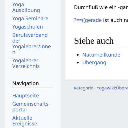
Yoga
Durchfluß wie ein -ga
Ausbildung
Yoga Seminare
?==((gerade
ist auch n
Yogaschulen
Berufsverband
Siehe auch
der
Yogalehrer/inne
n
Naturheilkunde
Yogalehrer
Übergang
Verzeichnis
Navigation
Kategorie
:
Yogawiki:Übera
Hauptseite
Gemeinschafts­
portal
Aktuelle
Ereignisse