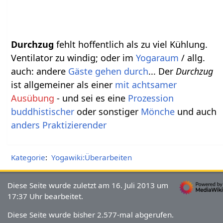
Durchzug
fehlt hoffentlich als zu viel Kühlung.
Ventilator zu windig; oder im
Yogaraum
/ allg.
auch: andere
Gäste
gehen durch
... Der
Durchzug
ist allgemeiner als einer
mit
achtsamer
Ausübung
- und sei es eine
Prozession
buddhistischer
oder sonstiger
Mönche
und auch
anders Praktizierender
Kategorie
:
Yogawiki:Überarbeiten
Diese Seite wurde zuletzt am 16. Juli 2013 um
17:37 Uhr bearbeitet.
Diese Seite wurde bisher 2.577-mal abgerufen.