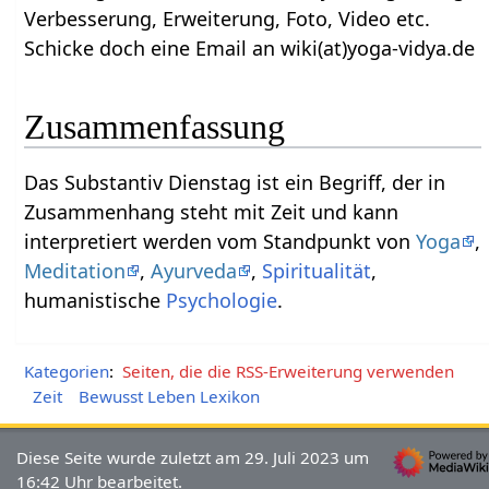
Verbesserung, Erweiterung, Foto, Video etc.
Schicke doch eine Email an wiki(at)yoga-vidya.de
Zusammenfassung
Das Substantiv Dienstag‏‎ ist ein Begriff, der in
Zusammenhang steht mit Zeit und kann
interpretiert werden vom Standpunkt von
Yoga
,
Meditation
,
Ayurveda
,
Spiritualität
,
humanistische
Psychologie
.
Kategorien
:
Seiten, die die RSS-Erweiterung verwenden
Zeit
Bewusst Leben Lexikon
Diese Seite wurde zuletzt am 29. Juli 2023 um
16:42 Uhr bearbeitet.