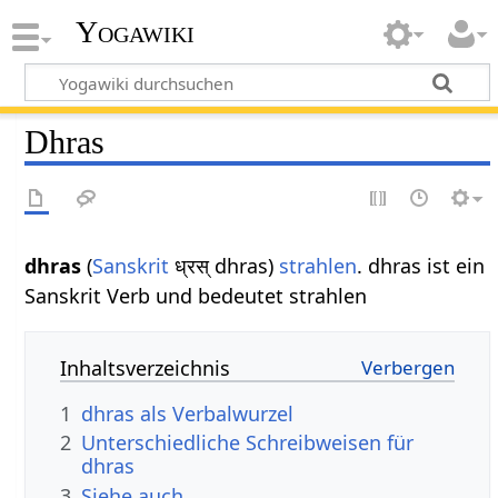
Yogawiki
Dhras
dhras
(
Sanskrit
ध्रस् dhras)
strahlen
. dhras ist ein
Sanskrit Verb und bedeutet strahlen
Inhaltsverzeichnis
1
dhras als Verbalwurzel
2
Unterschiedliche Schreibweisen für
dhras
3
Siehe auch