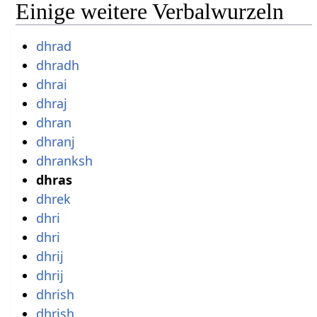
Einige weitere Verbalwurzeln
dhrad
dhradh
dhrai
dhraj
dhran
dhranj
dhranksh
dhras
dhrek
dhri
dhri
dhrij
dhrij
dhrish
dhrish