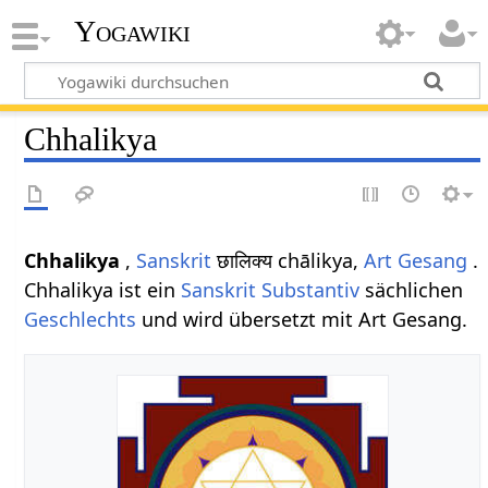
Yogawiki
Chhalikya
Chhalikya
,
Sanskrit
छालिक्य chālikya,
Art
Gesang
.
Chhalikya ist ein
Sanskrit Substantiv
sächlichen
Geschlechts
und wird übersetzt mit Art Gesang.