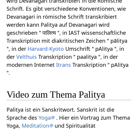
wird Devanagari transkribiert in die Römische
Schrift. Es gibt verschiedene Konventionen, wie
Devanagari in römische Schrift transkribiert
werden kann Palitya auf Devanagari wird
geschrieben " पालित्य ", in IAST wissenschaftliche
Transkription mit diakritischen Zeichen " pālitya
", in der
Harvard-Kyoto
Umschrift " pAlitya ", in
der
Velthuis
Transkription " paalitya ", in der
modernen Internet
Itrans
Transkription " pAlitya
".
Video zum Thema Palitya
Palitya ist ein Sanskritwort. Sanskrit ist die
Sprache des
Yoga
. Hier ein Vortrag zum Thema
Yoga,
Meditation
und Spiritualität