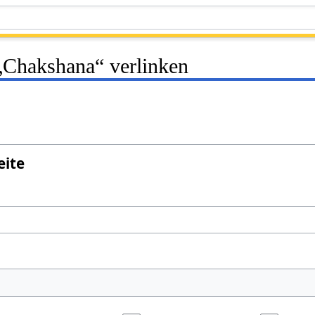
 „Chakshana“ verlinken
eite