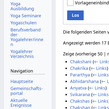
Vorlageneinbin
Yoga
Ausbildung
Los
Yoga Seminare
Yogaschulen
Berufsverband
Die folgenden Seiten 
der
Yogalehrer/inne
Angezeigt werden 17 E
n
Yogalehrer
Zeige (
vorherige 50
|
Verzeichnis
Chakshani
(
← Link
Chakrika
(
← Links
)
Navigation
Pararthya
(
← Links
Hauptseite
Abhidarshana
(
← L
Anyatva
(
← Links
)
Gemeinschafts­
portal
Svikarana
(
← Links
Aktuelle
Chakshas
(
← Links
Ereignisse
Chakshan
(
← Link