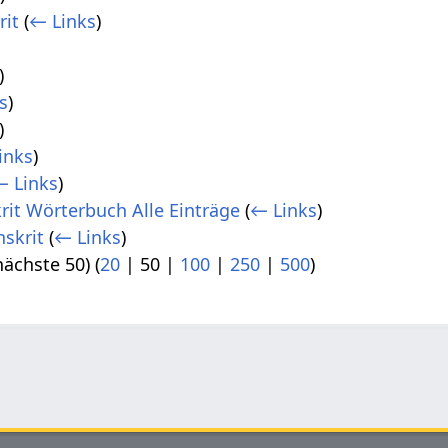
rit
(
← Links
)
)
s
)
)
inks
)
← Links
)
krit Wörterbuch Alle Einträge
(
← Links
)
skrit
(
← Links
)
nächste 50
) (
20
|
50
|
100
|
250
|
500
)