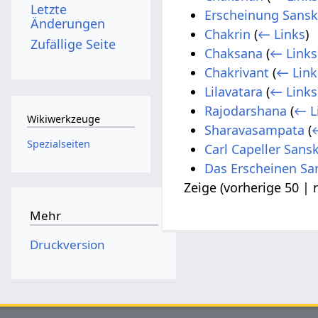
Letzte
Erscheinung Sansk
Änderungen
Chakrin
(
← Links
)
Zufällige Seite
Chaksana
(
← Links
Chakrivant
(
← Link
Lilavatara
(
← Links
Rajodarshana
(
← L
Wikiwerkzeuge
Sharavasampata
(
Spezialseiten
Carl Capeller Sans
Das Erscheinen San
Zeige (
vorherige 50
|
Mehr
Druckversion