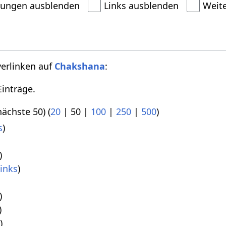
dungen ausblenden
Links ausblenden
Weit
verlinken auf
Chakshana
:
inträge.
nächste 50
) (
20
|
50
|
100
|
250
|
500
)
s
)
)
inks
)
)
)
s
)