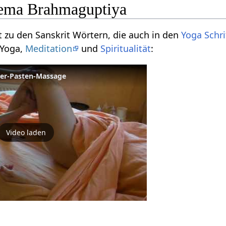
ema Brahmaguptiya
 zu den Sanskrit Wörtern, die auch in den
Yoga Schri
 Yoga,
Meditation
und
Spiritualität
:
ver-Pasten-Massage
Video laden