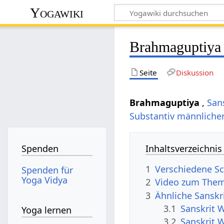
Yogawiki
Brahmaguptiya
Seite
Diskussion
Brahmaguptiya
,
San
Substantiv
männliche
Inhaltsverzeichnis
Spenden
1
Verschiedene S
Spenden für
Yoga Vidya
2
Video zum The
3
Ähnliche Sanskr
3.1
Sanskrit 
Yoga lernen
3.2
Sanskrit 