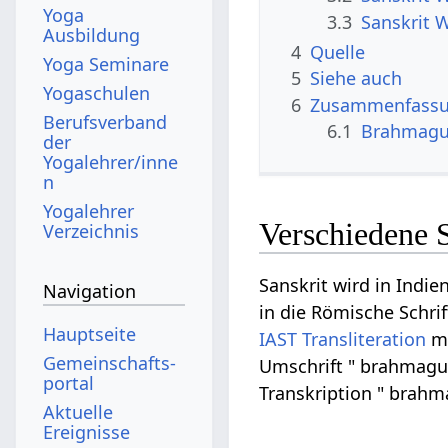
Yoga
3.3
Sanskrit 
Ausbildung
4
Quelle
Yoga Seminare
5
Siehe auch
Yogaschulen
6
Zusammenfassun
Berufsverband
6.1
Brahmagu
der
Yogalehrer/inne
n
Yogalehrer
Verschiedene 
Verzeichnis
Sanskrit wird in Indie
Navigation
in die Römische Schrif
Hauptseite
IAST
Transliteration
m
Gemeinschafts­
Umschrift " brahmagup
portal
Transkription " brahm
Aktuelle
Ereignisse