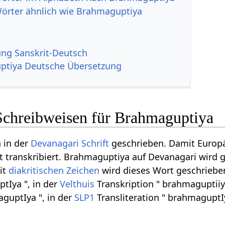
Wörter ähnlich wie Brahmaguptiya
g Sanskrit-Deutsch
ptiya Deutsche Übersetzung
Schreibweisen für Brahmaguptiya
n in der
Devanagari
Schrift
geschrieben. Damit Europäe
t transkribiert. Brahmaguptiya auf Devanagari wird gesc
it
diakritischen Zeichen
wird dieses Wort geschrieben
tIya ", in der
Velthuis
Transkription " brahmaguptiiy
aguptIya ", in der
SLP1
Transliteration " brahmaguptIy