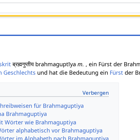
skrit
ब्रह्मगुप्तीय brahmaguptīya
m.
, ein Fürst der Bra
n
Geschlechts
und hat die Bedeutung ein
Fürst
der B
chreibweisen für Brahmaguptiya
ma Brahmaguptiya
it Wörter wie Brahmaguptiya
Wörter alphabetisch vor Brahmaguptiya
Wörter im Alphabeth nach Brahmaguptiya