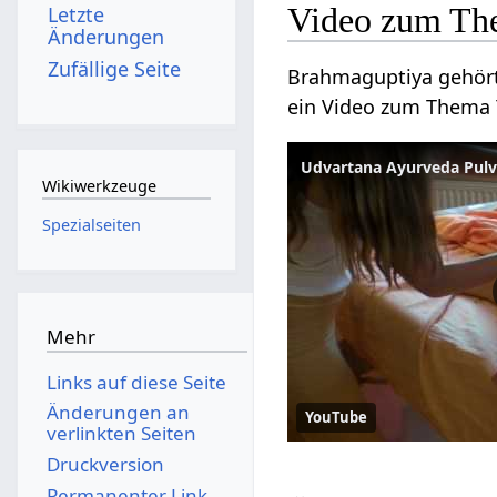
Video zum Th
Letzte
Änderungen
Zufällige Seite
Brahmaguptiya gehört
ein Video zum Thema
Udvartana Ayurveda Pul
Wikiwerkzeuge
Spezialseiten
Mehr
Links auf diese Seite
Änderungen an
YouTube
verlinkten Seiten
Druckversion
Permanenter Link