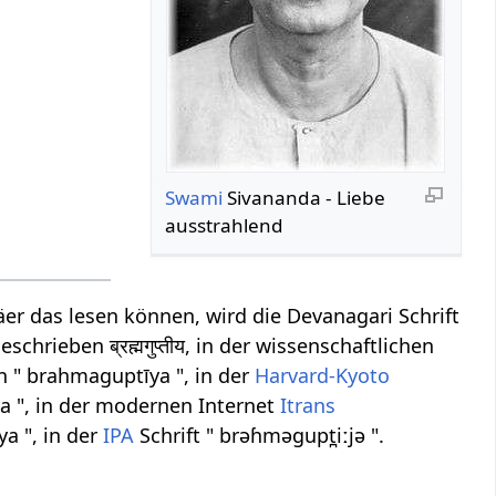
Swami
Sivananda - Liebe
ausstrahlend
r das lesen können, wird die Devanagari Schrift
hrieben ब्रह्मगुप्तीय, in der wissenschaftlichen
 " brahmaguptīya ", in der
Harvard-Kyoto
a ", in der modernen Internet
Itrans
a ", in der
IPA
Schrift " brəɦməɡupt̪iːjə ".