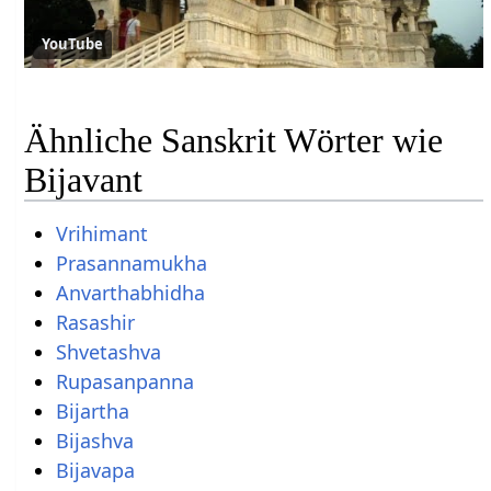
YouTube
Ähnliche Sanskrit Wörter wie
Bijavant
Vrihimant
Prasannamukha
Anvarthabhidha
Rasashir
Shvetashva
Rupasanpanna
Bijartha
Bijashva
Bijavapa