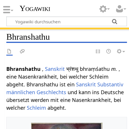
Yogawiki
Bhranshathu
Bhranshathu
,
Sanskrit
भ्रंशथु bhraṃśathu
m.
,
eine Nasenkrankheit, bei welcher Schleim
abgeht. Bhranshathu ist ein
Sanskrit Substantiv
männlichen
Geschlechts
und kann ins Deutsche
übersetzt werden mit eine Nasenkrankheit, bei
welcher
Schleim
abgeht.