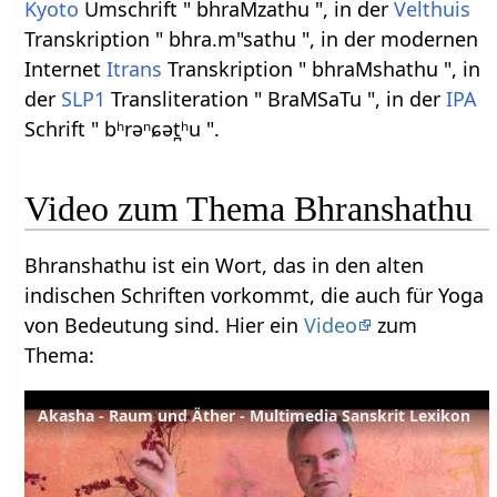
Kyoto
Umschrift " bhraMzathu ", in der
Velthuis
Transkription " bhra.m"sathu ", in der modernen
Internet
Itrans
Transkription " bhraMshathu ", in
der
SLP1
Transliteration " BraMSaTu ", in der
IPA
Schrift " bʰrəⁿɕət̪ʰu ".
Video zum Thema Bhranshathu
Bhranshathu ist ein Wort, das in den alten
indischen Schriften vorkommt, die auch für Yoga
von Bedeutung sind. Hier ein
Video
zum
Thema:
Akasha - Raum und Äther - Multimedia Sanskrit Lexikon