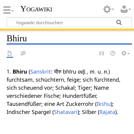
Yogawiki
Bhiru
1.
Bhiru
(
Sanskrit
: भीरु bhīru
adj.
,
m.
u.
n.
)
furchtsam, schüchtern, feige; sich fürchtend,
sich scheuend vor; Schakal; Tiger; Name
verschiedener Fische; Hundertfüßer,
Tausendfüßer; eine Art Zuckerrohr (
Ikshu
);
Indischer Spargel (
Shatavari
); Silber (
Rajata
).