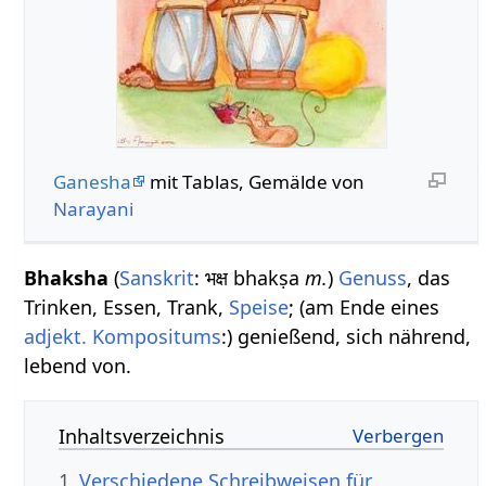
Ganesha
mit Tablas, Gemälde von
Narayani
Bhaksha
(
Sanskrit
: भक्ष bhakṣa
m.
)
Genuss
, das
Trinken, Essen, Trank,
Speise
; (am Ende eines
adjekt. Kompositums
:) genießend, sich nährend,
lebend von.
Inhaltsverzeichnis
1
Verschiedene Schreibweisen für