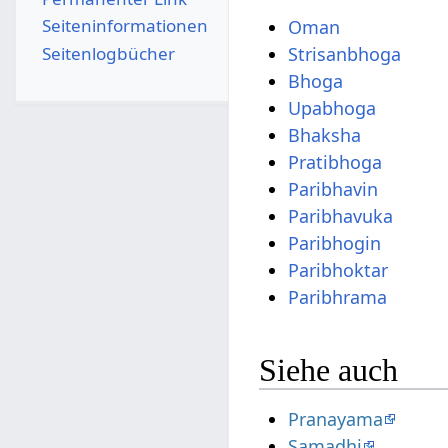
Seiten­­informationen
Oman
Seitenlogbücher
Strisanbhoga
Bhoga
Upabhoga
Bhaksha
Pratibhoga
Paribhavin
Paribhavuka
Paribhogin
Paribhoktar
Paribhrama
Siehe auch
Pranayama
Samadhi