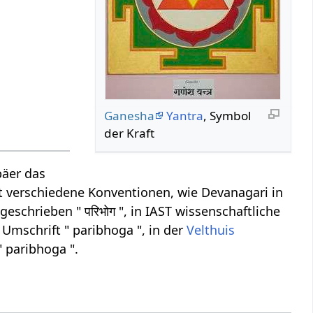
Ganesha
Yantra
, Symbol
der Kraft
päer das
ibt verschiedene Konventionen, wie Devanagari in
eschrieben " परिभोग ", in IAST wissenschaftliche
Umschrift " paribhoga ", in der
Velthuis
" paribhoga ".