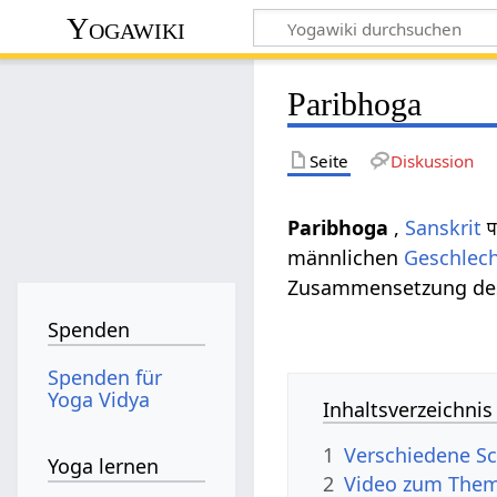
Yogawiki
Paribhoga
Seite
Diskussion
Paribhoga
,
Sanskrit
प
männlichen
Geschlec
Zusammensetzung de
Spenden
Spenden für
Yoga Vidya
Inhaltsverzeichnis
1
Verschiedene Sc
Yoga lernen
2
Video zum Them