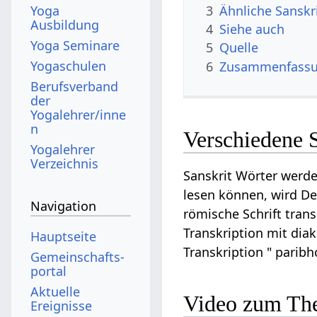
3
Ähnliche Sanskr
Yoga
Ausbildung
4
Siehe auch
Yoga Seminare
5
Quelle
Yogaschulen
6
Zusammenfassun
Berufsverband
der
Yogalehrer/inne
n
Verschiedene 
Yogalehrer
Verzeichnis
Sanskrit Wörter werde
lesen können, wird De
Navigation
römische Schrift trans
Transkription mit diak
Hauptseite
Transkription " parib
Gemeinschafts­
portal
Aktuelle
Video zum Th
Ereignisse