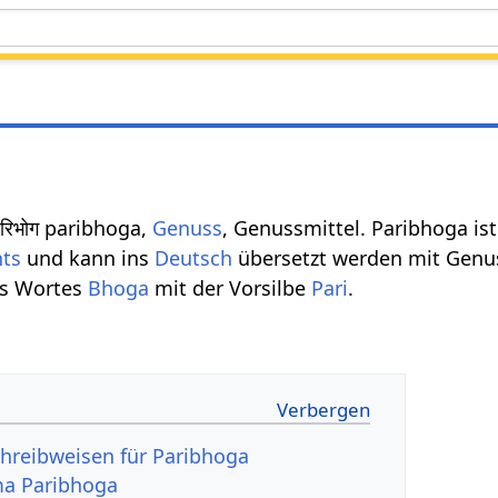
रिभोग paribhoga,
Genuss
, Genussmittel. Paribhoga ist
hts
und kann ins
Deutsch
übersetzt werden mit Genus
s Wortes
Bhoga
mit der Vorsilbe
Pari
.
hreibweisen für Paribhoga
a Paribhoga