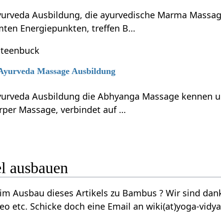
Ayurveda Ausbildung, die ayurvedische Marma Massa
ten Energiepunkten, treffen B…
Steenbuck
6 Ayurveda Massage Ausbildung
Ayurveda Ausbildung die Abhyanga Massage kennen u
per Massage, verbindet auf …
Artikel ausbauen
tikels zu Bambus‏‎ ? Wir sind dankbar für jede Ergänzung, Verbesserung,
eo etc. Schicke doch eine Email an wiki(at)yoga-vidy