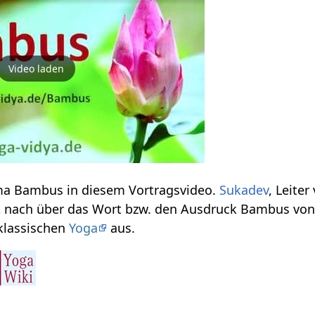
Video laden
Einige Infos zum Thema Bambus‏‎ in diesem Vortragsvideo.
Sukadev
, Leite
t nach über das Wort bzw. den Ausdruck Bambus‏‎ von
klassischen
Yoga
aus.