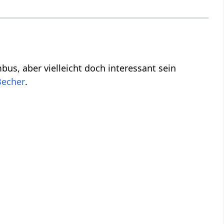
nt sein
.