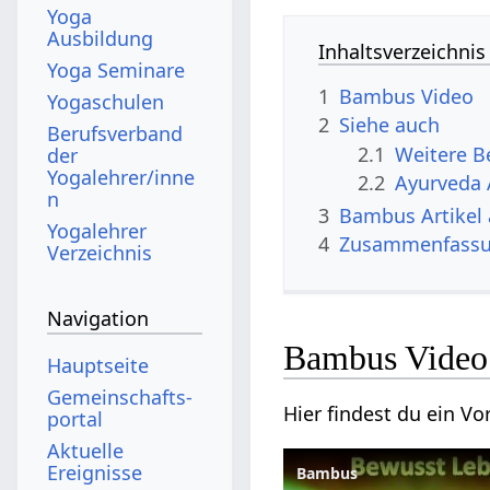
Yoga
Ausbildung
Inhaltsverzeichnis
Yoga Seminare
1
Bambus‏‎ Video
Yogaschulen
2
Siehe auch
Berufsverband
2.1
der
Yogalehrer/inne
2.2
Ayurveda 
n
3
Bambus‏‎ Ar
Yogalehrer
4
Zusammenfass
Verzeichnis
Navigation
Bambus‏‎ Video
Hauptseite
Gemeinschafts­
portal
Aktuelle
Ereignisse