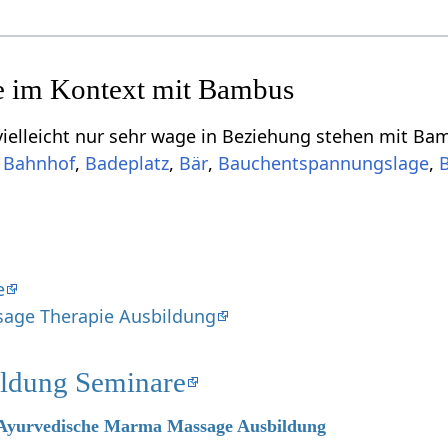
nur sehr wage in Beziehung stehen mit Bambus‏‎, aber vielleicht doch interessa
,
,
,
,
,
e
sage Therapie Ausbildung
ldung Seminare
6 Ayurvedische Marma Massage Ausbildung