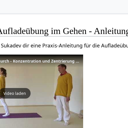
 Aufladeübung im Gehen - Anleitun
 Sukadev dir eine Praxis-Anleitung für die Aufladeü
Pranayama für zwischendurch - Konzentration und Zentrierung mit der Aufladeübung im Gehen
Video laden