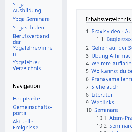
Yoga
Ausbildung
Yoga Seminare
Inhaltsverzeichnis
Yogaschulen
1
Praxisvideo - A
Berufsverband
1.1
Begleitte
der
Yogalehrer/inne
2
Gehen auf der St
n
3
Übung Affirmati
Yogalehrer
4
Weitere Auflad
Verzeichnis
5
Wo kannst du b
6
Pranayama lehr
Navigation
7
Siehe auch
8
Literatur
Hauptseite
9
Weblinks
Gemeinschafts­
10
Seminare
portal
10.1
Atem-Pra
Aktuelle
10.2
Seminar
Ereignisse