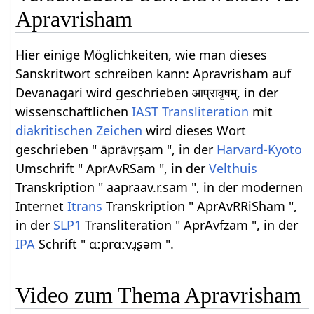
Apravrisham
Hier einige Möglichkeiten, wie man dieses
Sanskritwort schreiben kann: Apravrisham auf
Devanagari wird geschrieben आप्रावृषम्, in der
wissenschaftlichen
IAST
Transliteration
mit
diakritischen Zeichen
wird dieses Wort
geschrieben " āprāvṛṣam ", in der
Harvard-Kyoto
Umschrift " AprAvRSam ", in der
Velthuis
Transkription " aapraav.r.sam ", in der modernen
Internet
Itrans
Transkription " AprAvRRiSham ",
in der
SLP1
Transliteration " AprAvfzam ", in der
IPA
Schrift " ɑːprɑːvɹ̩ʂəm ".
Video zum Thema Apravrisham