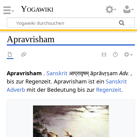
Yogawiki
Apravrisham
Apravrisham
.
Sanskrit
आप्रावृषम् āprāvṛṣam
Adv.
,
bis zur Regenzeit. Apravrisham ist ein
Sanskrit
Adverb
mit der Bedeutung bis zur
Regenzeit
.