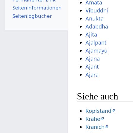
Amata
Seiten­­informationen
Vibuddhi
Seitenlogbücher
Anukta
Adabdha
Ajita
Ajalpant
Ajamayu
Ajana
Ajant
Ajara
Siehe auch
Kopfstand
Krähe
Kranich