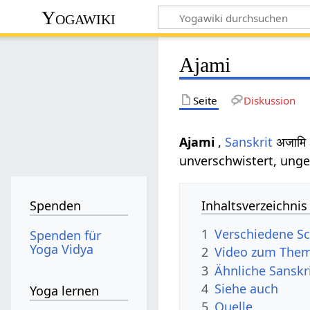
Yogawiki
Ajami
Seite
Diskussion
Ajami
,
Sanskrit
अजामि 
unverschwistert, unge
Inhaltsverzeichnis
Spenden
1
Verschiedene Sc
Spenden für
Yoga Vidya
2
Video zum Them
3
Ähnliche Sanskr
4
Siehe auch
Yoga lernen
5
Quelle