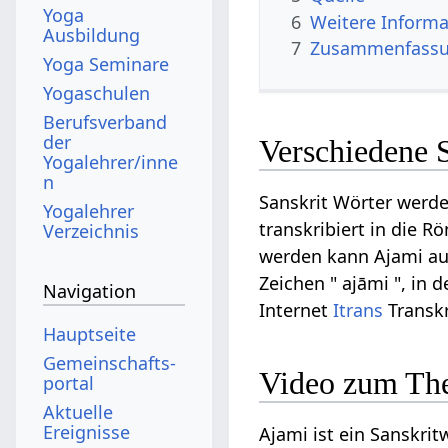
Yoga
6
Weitere Informa
Ausbildung
7
Zusammenfassun
Yoga Seminare
Yogaschulen
Berufsverband
der
Verschiedene 
Yogalehrer/inne
n
Sanskrit Wörter werde
Yogalehrer
transkribiert in die R
Verzeichnis
werden kann Ajami auf 
Zeichen " ajāmi ", in 
Navigation
Internet
Itrans
Transkr
Hauptseite
Gemeinschafts­
Video zum Th
portal
Aktuelle
Ereignisse
Ajami ist ein Sanskrit