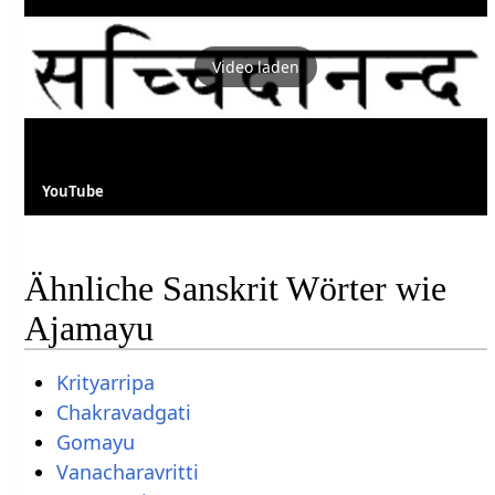
Video laden
YouTube
Ähnliche Sanskrit Wörter wie
Ajamayu
Krityarripa
Chakravadgati
Gomayu
Vanacharavritti