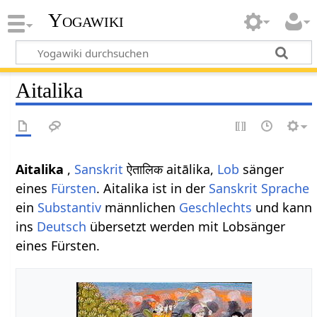
Yogawiki
Aitalika
Aitalika
,
Sanskrit
ऐतालिक aitālika,
Lob
sänger
eines
Fürsten
. Aitalika ist in der
Sanskrit Sprache
ein
Substantiv
männlichen
Geschlechts
und kann
ins
Deutsch
übersetzt werden mit Lobsänger
eines Fürsten.