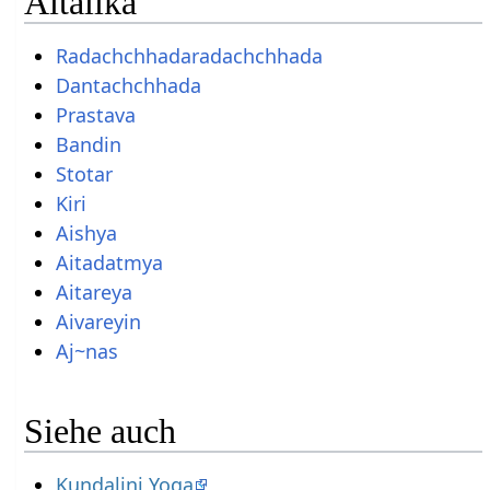
Aitalika
Radachchhadaradachchhada
Dantachchhada
Prastava
Bandin
Stotar
Kiri
Aishya
Aitadatmya
Aitareya
Aivareyin
Aj~nas
Siehe auch
Kundalini Yoga