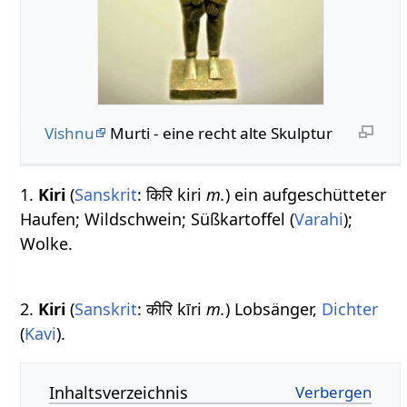
Vishnu
Murti - eine recht alte Skulptur
1.
Kiri
(
Sanskrit
: किरि kiri
m.
) ein aufgeschütteter
Haufen; Wildschwein; Süßkartoffel (
Varahi
);
Wolke.
2.
Kiri
(
Sanskrit
: कीरि kīri
m.
) Lobsänger,
Dichter
(
Kavi
).
Inhaltsverzeichnis