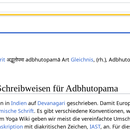
rit
अद्भुतोपमा adbhutopamā Art
Gleichnis
, (rh.), Adbhu
Schreibweisen für Adbhutopama
en in
Indien
auf
Devanagari
geschrieben. Damit Europ
mische Schrift
. Es gibt verschiedene Konventionen, 
m Yoga Wiki geben wir meist die vereinfachte Umschr
nskription
mit diakritischen Zeichen,
IAST
, an. Für d