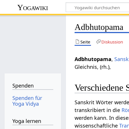
Yogawiki
Adbhutopama
Seite
Diskussion
Adbhutopama
,
Sansk
Gleichnis, (rh.),
Spenden
Verschiedene 
Spenden für
Sanskrit Wörter werd
Yoga Vidya
transkribiert in die
Rö
werden kann. In diese
Yoga lernen
wissenschaftliche
Tra