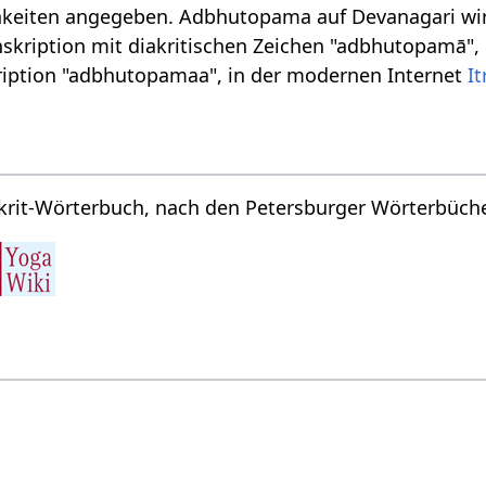
keiten angegeben. Adbhutopama auf Devanagari wird g
nskription mit diakritischen Zeichen "adbhutopamā",
iption "adbhutopamaa", in der modernen Internet
I
krit-Wörterbuch, nach den Petersburger Wörterbücher