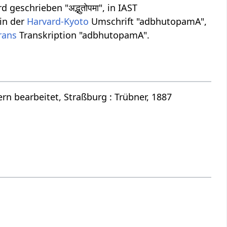
eschrieben "अद्भुतोपमा", in IAST
 in der
Harvard-Kyoto
Umschrift "adbhutopamA",
trans
Transkription "adbhutopamA".
n bearbeitet, Straßburg : Trübner, 1887