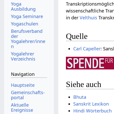
Yoga
Transkriptionsmöglich
Ausbildung
wissenschaftliche Tra
Yoga Seminare
in der
Velthuis
Transkr
Yogaschulen
Berufsverband
Quelle
der
Yogalehrer/inne
n
Carl Capeller
: Sans
Yogalehrer
Verzeichnis
Navigation
Siehe auch
Hauptseite
Gemeinschafts­
Bhuta
portal
Sanskrit Lexikon
Aktuelle
Ereignisse
Hindi Wörterbuch