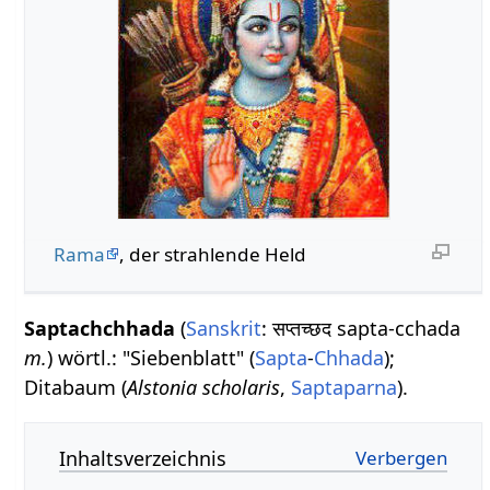
Rama
, der strahlende Held
Saptachchhada
(
Sanskrit
: सप्तच्छद sapta-cchada
m.
) wörtl.: "Siebenblatt" (
Sapta
-
Chhada
);
Ditabaum (
Alstonia scholaris
,
Saptaparna
).
Inhaltsverzeichnis