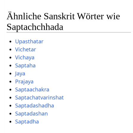
Ähnliche Sanskrit Wörter wie
Saptachchhada
Upasthatar
Vichetar
Vichaya
Saptaha
Jaya
Prajaya
Saptaachakra
Saptachatvarinshat
Saptadashadha
Saptadashan
Saptadha