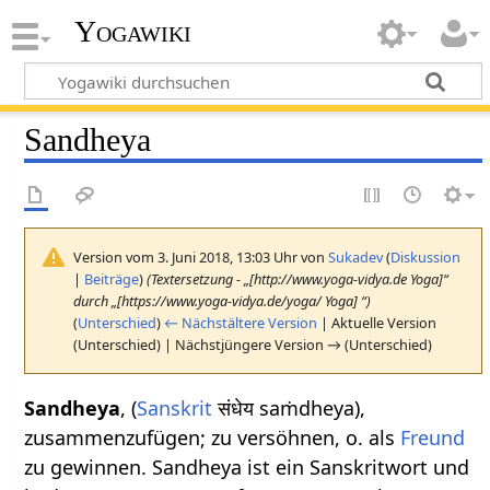
Yogawiki
Sandheya
Version vom 3. Juni 2018, 13:03 Uhr von
Sukadev
(
Diskussion
|
Beiträge
)
(Textersetzung - „[http://www.yoga-vidya.de Yoga]“
durch „[https://www.yoga-vidya.de/yoga/ Yoga] “)
(
Unterschied
)
← Nächstältere Version
| Aktuelle Version
(Unterschied) | Nächstjüngere Version → (Unterschied)
Sandheya
, (
Sanskrit
संधेय saṁdheya),
zusammenzufügen; zu versöhnen, o. als
Freund
zu gewinnen. Sandheya ist ein Sanskritwort und