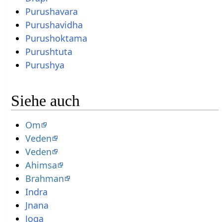
Purushavara
Purushavidha
Purushoktama
Purushtuta
Purushya
Siehe auch
Om
Veden
Veden
Ahimsa
Brahman
Indra
Jnana
Joga