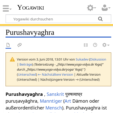
Yogawiki
Purushavyaghra
Version vom 3. Juni 2018, 13:01 Uhr von
Sukadev
(
Diskussion
|
Beiträge
)
(Textersetzung - „[http://www.yoga-vidya.de Yoga]“
durch „[https://www.yoga-vidya.de/yoga/ Yoga] “)
(
Unterschied
)
← Nächstältere Version
| Aktuelle Version
(Unterschied) | Nächstjüngere Version → (Unterschied)
Purushavyaghra
,
Sanskrit
पुरुषव्याघ्र
puruṣavyāghra,
Manntiger
(
Art
Dämon oder
außerordentlicher
Mensch
). Purushavyaghra ist