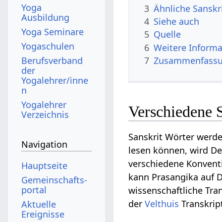
Yoga
3
Ähnliche Sanskr
Ausbildung
4
Siehe auch
Yoga Seminare
5
Quelle
Yogaschulen
6
Weitere Informa
Berufsverband
7
Zusammenfassun
der
Yogalehrer/inne
n
Yogalehrer
Verschiedene 
Verzeichnis
Sanskrit Wörter werde
Navigation
lesen können, wird Dev
verschiedene Konventi
Hauptseite
kann Prasangika auf De
Gemeinschafts­
portal
wissenschaftliche Tran
der
Velthuis
Transkrip
Aktuelle
Ereignisse