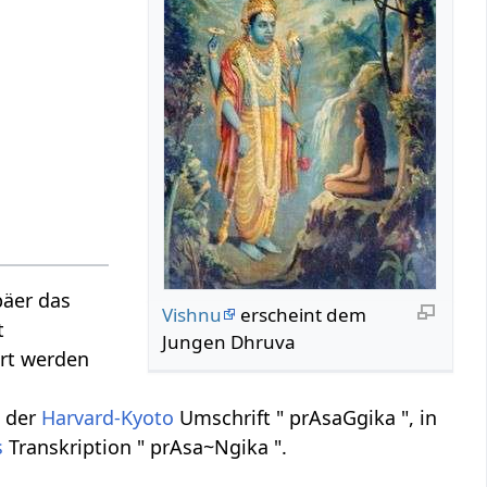
päer das
Vishnu
erscheint dem
t
Jungen Dhruva
ert werden
n der
Harvard-Kyoto
Umschrift " prAsaGgika ", in
s
Transkription " prAsa~Ngika ".