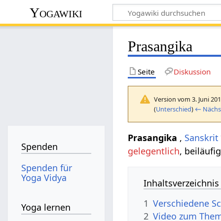
Yogawiki
Prasangika
Seite
Diskussion
Version vom 3. Juni 20
(
Unterschied
)
← Nächst
Prasangika
,
Sanskrit
Spenden
gelegentlich
, beiläufig
Spenden für
Yoga Vidya
Inhaltsverzeichnis
1
Verschiedene Sc
Yoga lernen
2
Video zum Them