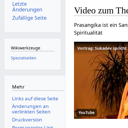
Letzte
Video zum Th
Änderungen
Zufällige Seite
Prasangika ist ein San
Spiritualität
Wikiwerkzeuge
Vortrag: Sukadev sprich
Spezialseiten
Mehr
Links auf diese Seite
Änderungen an
verlinkten Seiten
YouTube
Druckversion
Permanenter Link