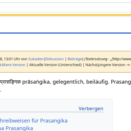
18, 13:01 Uhr von
Sukadev
(
Diskussion
|
Beiträge
)
(Textersetzung - „[http://ww
ältere Version
| Aktuelle Version (Unterschied) | Nächstjüngere Version → 
प्रासङ्गिक prāsaṅgika, gelegentlich, beiläufig. Prasan
.
hreibweisen für Prasangika
a Prasangika