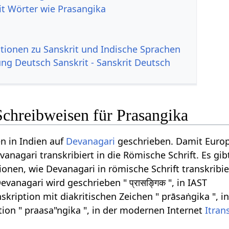
it Wörter wie Prasangika
tionen zu Sanskrit und Indische Sprachen
g Deutsch Sanskrit - Sanskrit Deutsch
Schreibweisen für Prasangika
n in Indien auf
Devanagari
geschrieben. Damit Euro
anagari transkribiert in die Römische Schrift. Es gib
onen, wie Devanagari in römische Schrift transkribi
vanagari wird geschrieben " प्रासङ्गिक ", in IAST
skription mit diakritischen Zeichen " prāsaṅgika ", i
tion " praasa"ngika ", in der modernen Internet
Itran