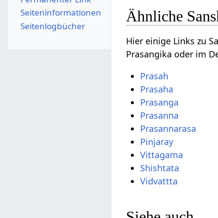
Seiten­­informationen
Ähnliche Sans
Seitenlogbücher
Hier einige Links zu 
Prasangika oder im De
Prasah
Prasaha
Prasanga
Prasanna
Prasannarasa
Pinjaray
Vittagama
Shishtata
Vidvattta
Siehe auch