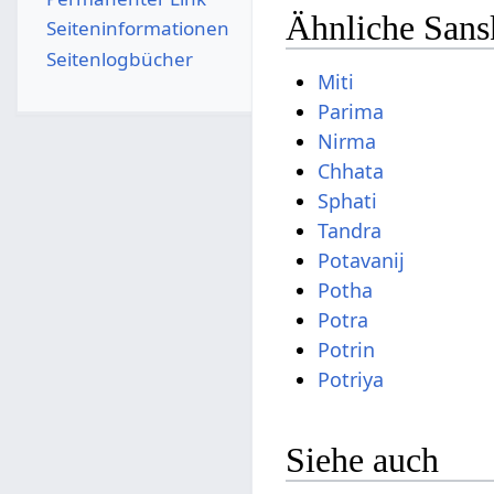
Ähnliche Sansk
Seiten­­informationen
Seitenlogbücher
Miti
Parima
Nirma
Chhata
Sphati
Tandra
Potavanij
Potha
Potra
Potrin
Potriya
Siehe auch