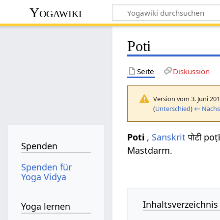
Yogawiki
Poti
Seite
Diskussion
Version vom 3. Juni 20
(
Unterschied
)
← Nächst
Poti
,
Sanskrit
पोटी poṭ
Spenden
Mastdarm.
Spenden für
Yoga Vidya
Inhaltsverzeichnis
Yoga lernen