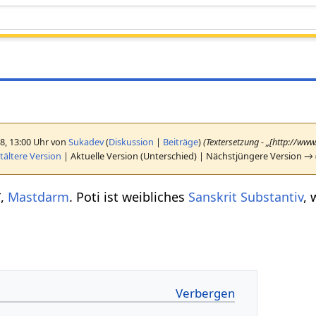
18, 13:00 Uhr von
Sukadev
(
Diskussion
|
Beiträge
)
(Textersetzung - „[http://ww
ältere Version
| Aktuelle Version (Unterschied) | Nächstjüngere Version → 
ī,
Mastdarm
. Poti ist weibliches
Sanskrit
Substantiv
,