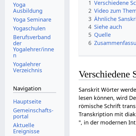
1
Verschiedene Sc
Yoga
Ausbildung
2
Video zum Them
3
Ähnliche Sanskr
Yoga Seminare
4
Siehe auch
Yogaschulen
5
Quelle
Berufsverband
6
Zusammenfassun
der
Yogalehrer/inne
n
Yogalehrer
Verzeichnis
Verschiedene S
Navigation
Sanskrit Wörter werde
lesen können, wird De
Hauptseite
römische Schrift trans
Gemeinschafts­
Transkription mit diak
portal
", in der modernen In
Aktuelle
Ereignisse