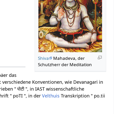
Shiva
Mahadeva, der
Schutzherr der Meditation
päer das
ibt verschiedene Konventionen, wie Devanagari in
eben " पोटी ", in IAST wissenschaftliche
ift " poTI ", in der
Velthuis
Transkription " po.tii