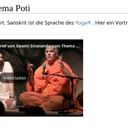
ema Poti
ort. Sanskrit ist die Sprache des
Yoga
. Hier ein Vor
Swami Atma liest einen Brief von Swami Sivananda zum Thema Vedanta
Video laden