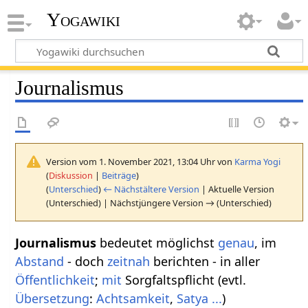
Yogawiki
Journalismus
Version vom 1. November 2021, 13:04 Uhr von
Karma Yogi
(
Diskussion
|
Beiträge
)
(
Unterschied
)
← Nächstältere Version
| Aktuelle Version
(Unterschied) | Nächstjüngere Version → (Unterschied)
Journalismus
bedeutet möglichst
genau
, im
Abstand
- doch
zeit
nah
berichten - in aller
Öffentlichkeit
;
mit
Sorgfaltspflicht (evtl.
Übersetzung
:
Achtsamkeit
,
Satya
...
)