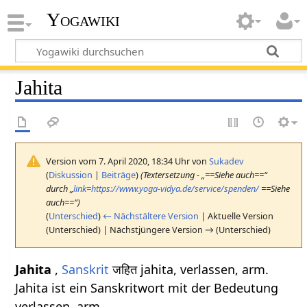
Yogawiki
Jahita
Version vom 7. April 2020, 18:34 Uhr von
Sukadev
(
Diskussion
|
Beiträge
)
(Textersetzung - „==Siehe auch==“
durch „
link=https://www.yoga-vidya.de/service/spenden/
==Siehe
auch==“)
(
Unterschied
)
← Nächstältere Version
| Aktuelle Version
(Unterschied) | Nächstjüngere Version → (Unterschied)
Jahita
,
Sanskrit
जहित jahita, verlassen, arm.
Jahita ist ein Sanskritwort mit der Bedeutung
verlassen, arm.